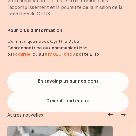
Votre implication fait toute la différence dans
l'accomplissement et la poursuite de la mission de la
Fondation du CHUS.
Pour plus d’information
Communiquez avec
Cynthia Dubé
Coordonnatrice aux communications
par
courriel
ou au
819 820-6450
poste 21151
En
savoir
En savoir plus sur nos dons
plus
sur
nos
dons
Devenir
partenaire
Devenir partenaire
Autres nouvelles