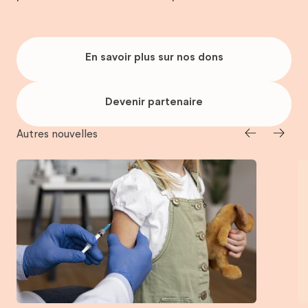
En
savoir
En savoir plus sur nos dons
plus
sur
nos
dons
Devenir
partenaire
Devenir partenaire
Autres nouvelles