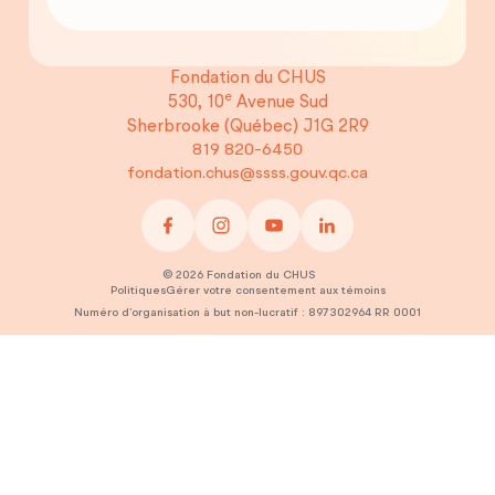
Fondation du CHUS
e
530, 10
Avenue Sud
Sherbrooke (Québec)
J1G 2R9
819 820-6450
fondation.chus@ssss.gouv.qc.ca
©
2026
Fondation du CHUS
Politiques
Gérer votre consentement aux témoins
Numéro d’organisation à but non-lucratif :
897302964 RR 0001