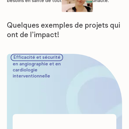
besoins en santé de toute notre communauté.
Quelques exemples de projets qui
ont de l’impact!
Efficacité et sécurité
Angiographie
en angiographie et en
cardiologie
Hémodynamie
interventionnelle
Depuis juin 2022, plus de
2 000 patients
ont bénéficié de cet
appareil pour une intervention ou un examen.
Voyez comment fonctionne l’appareil biplan
Les patients qui nécessitent une intervention lors d’un AVC, qui ont un
anévrisme cérébral ou une malformation vasculaire peuvent, depuis juin