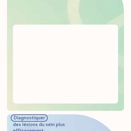
La nouvelle plateforme ēquilia offre de nombreux outils en ligne pour prendre
soins de sa santé mentale. Les activités d’ēquilia sont encadrées par une
équipe de recherche au CRCHUS afin d’évaluer les programmes déjà
éprouvés par la clinique virtuelle australienne
This Way Up
. Codirigés par
les professeures Pasquale Roberge et Helen-Maria Vasiliadis de
l’Université de Sherbrooke, les travaux visent une amélioration continue des
programmes adaptés à la clientèle québécoise et ontarienne. Plusieurs
programmes seront ajoutés dans un proche avenir.
Diagnostiquer
En plus d’être plus accueillant pour la clientèle féminine, le centre
d’imagerie du sein à l’Hôtel-Dieu de Sherbrooke est doté de deux
des lésions du sein plus
mammographes à capteurs directs qui font toute la différence pour offrir
efficacement