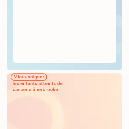
2022, compter sur un nouvel appareil biplan, dans un environnement
modernisé et à la fine pointe de la technologie. Le biplan offre deux vues
simultanées, ce qui permet de faire des interventions angiographiques
complexes, plus rapides et plus sécuritaires.
Mieux soigner
95 % des enfants atteints de cancer reçoivent maintenant tous
les enfants atteints de
leurs traitements à Sherbrooke, près de leur famille.
C’est une grande
cancer à Sherbrooke
amélioration puisqu’avant 2018, c’était 1 sur 4 seulement! La majorité
devait se rendre à Montréal puisque le CHUS n’avait pas accès à tous les
protocoles de recherche clinique. Les dons ont contribué à consolider
l’équipe d’oncopédiatrie et à accélérer l’ouverture de nombreux protocoles de
recherche.
2 600 rendez-vous et 1 000 traitements de chimiothérapie ont
été administrés en 2022-23, ce qui représente une
augmentation de
170 %
comparativement à l’année précédente.