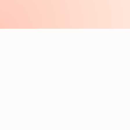
e
46
année