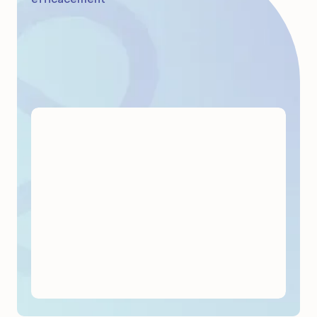
des diagnostics plus précis, et ce, sans compter que l’examen, pas
tellement agréable, est plus rapide!
En 2022, 13 000 personnes ont bénéficié de ces appareils.
Comment fonctionnent ces appareils?
« C’est une technologie beaucoup plus efficace. Auparavant, on
était obligé d'aller développer les images, faire attendre notre
patiente, et maintenant les images apparaissent directement à
l'écran. »
Patrick Deschênes,
Chef de service en radiologie à
l’Hôtel-Dieu