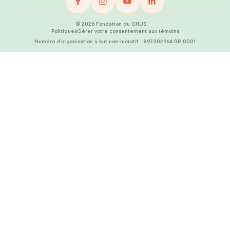
©
2026
Fondation du CHUS
Politiques
Gérer votre consentement aux témoins
Numéro d’organisation à but non-lucratif :
897302964 RR 0001