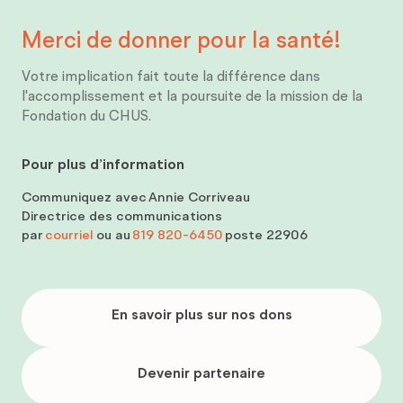
Merci de donner pour
la santé!
Votre implication fait toute la différence dans
l'accomplissement et la poursuite de la mission de la
Fondation du CHUS.
Pour plus d’information
Communiquez avec
Annie Corriveau
Directrice des communications
par
courriel
ou au
819 820-6450
poste 22906
En
savoir
En savoir plus sur nos dons
plus
sur
nos
dons
Devenir
partenaire
Devenir partenaire