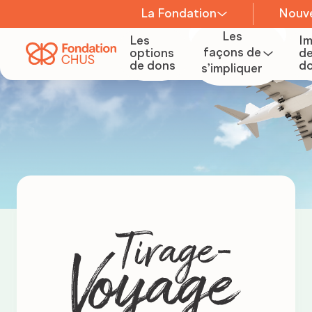
La Fondation
Nouve
Les
Les
I
À propos
façons de
options
de
de dons
d
s’impliquer
Devenir
bénévole
Équipe
Organiser
Conseil
une
d’administration
collecte
de fonds
Comités
Devenir
Carrière
partenaire