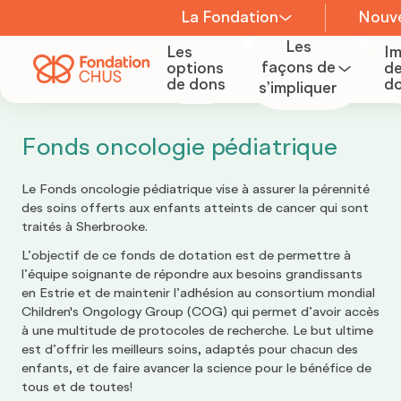
La Fondation
Nouve
Les
Les
I
À propos
façons de
options
de
de dons
d
s’impliquer
Devenir
bénévole
Équipe
Fonds oncologie pédiatrique
Le Fonds oncologie pédiatrique vise à assurer la pérennité
Organiser
Conseil
des soins offerts aux enfants atteints de cancer qui sont
une
d’administration
traités à Sherbrooke.
collecte
L’objectif de ce fonds de dotation est de permettre à
l’équipe soignante de répondre aux besoins grandissants
de fonds
Comités
en Estrie et de maintenir l’adhésion au consortium mondial
Children's Ongology Group (COG) qui permet d’avoir accès
à une multitude de protocoles de recherche. Le but ultime
est d’offrir les meilleurs soins, adaptés pour chacun des
Devenir
Carrière
enfants, et de faire avancer la science pour le bénéfice de
tous et de toutes!
partenaire