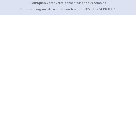
Politiques
Gérer votre consentement aux témoins
Numéro d’organisation à but non-lucratif :
897302964 RR 0001