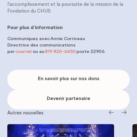
l'accomplissement et la poursuite de la mission de la
Fondation du CHUS.
Pour plus d’information
Communiquez avec
Annie Corriveau
Directrice des communications
par
courriel
ou au
819 820-6450
poste 22906
En
savoir
En savoir plus sur nos dons
plus
sur
nos
dons
Devenir
partenaire
Devenir partenaire
Autres nouvelles