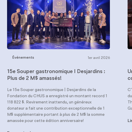
Événements
1er avril 2026
15e Souper gastronomique I Desjardins :
U
Plus de 2 M$ amassés!
c
Le 15e Souper gastronomique | Desjardins de la
C’
Fondation du CHUS a enregistré un montant record 1
du
118 822 $. Revirement inattendu, un généreux
Th
donateur a fait une contribution exceptionnelle de 1
Ga
M$ supplémentaire portant à plus de 2 M$ la somme
amassée pour cette édition anniversaire!
Li