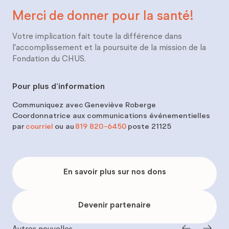
Merci de donner pour
la santé!
Votre implication fait toute la différence dans
l'accomplissement et la poursuite de la mission de la
Fondation du CHUS.
Pour plus d’information
Communiquez avec
Geneviève Roberge
Coordonnatrice aux communications événementielles
par
courriel
ou au
819 820-6450
poste 21125
En
savoir
En savoir plus sur nos dons
plus
sur
nos
dons
Devenir
partenaire
Devenir partenaire