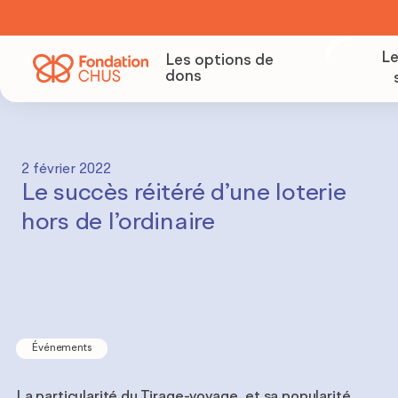
Le
Les options de
dons
Deven
2 février 2022
Organ
Le succès réitéré d’une loterie
colle
hors de l’ordinaire
Deve
parte
Événements
La particularité du Tirage-voyage, et sa popularité