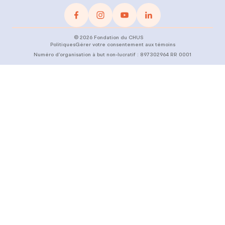
©
2026
Fondation du CHUS
Politiques
Gérer votre consentement aux témoins
Numéro d’organisation à but non-lucratif :
897302964 RR 0001