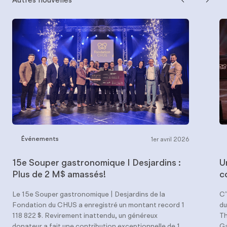
Autres nouvelles
Événements
1er avril 2026
15e Souper gastronomique I Desjardins :
U
Plus de 2 M$ amassés!
c
Le 15e Souper gastronomique | Desjardins de la
C’
Fondation du CHUS a enregistré un montant record 1
du
118 822 $. Revirement inattendu, un généreux
Th
donateur a fait une contribution exceptionnelle de 1
Ga