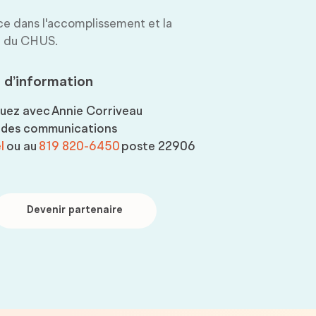
nce dans l'accomplissement et la
on du CHUS.
 d’information
uez avec
Annie Corriveau
e des communications
l
ou au
819 820-6450
poste 22906
evenir
artenaire
Devenir partenaire