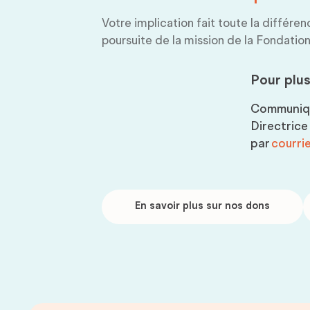
Votre implication fait toute la différe
poursuite de la mission de la Fondati
Pour plus
Communiq
Directric
par
courrie
En
D
savoir
p
En savoir plus sur nos dons
plus
sur
nos
dons