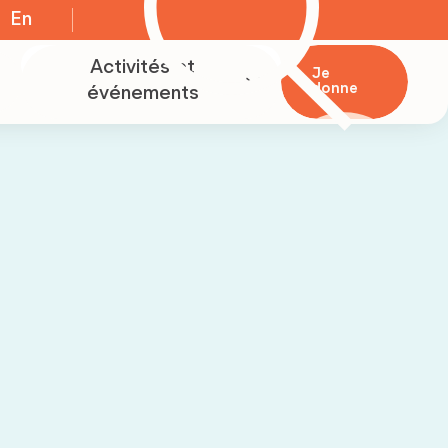
En
Activités et
Je
donne
événements
Événements
Initiatives
Papillon