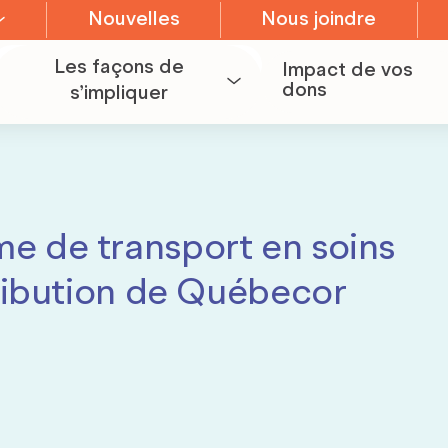
Nouvelles
Nous joindre
Les façons de
Impact de vos
dons
s’impliquer
Devenir bénévole
Organiser une
e de transport en soins
collecte de fonds
tration
tribution de Québecor
Devenir
partenaire